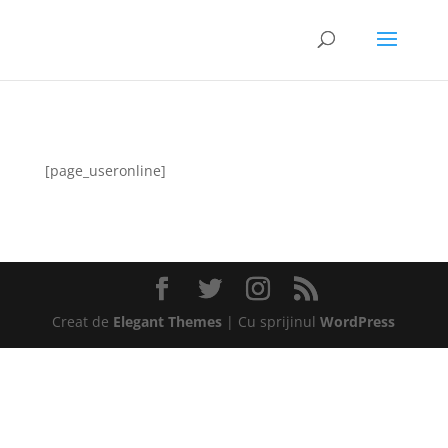
[page_useronline]
Creat de
Elegant Themes
| Cu sprijinul
WordPress