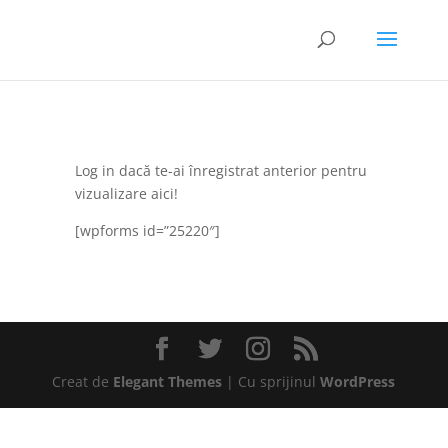
Log in dacă te-ai înregistrat anterior pentru
vizualizare aici!
[wpforms id=”25220″]
Creat de
Elegant Themes
| Cu sprijinul
WordPress